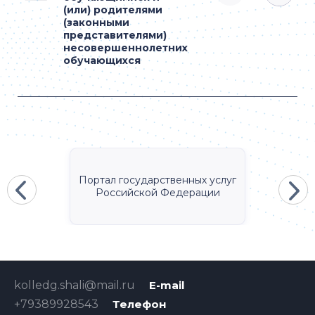
(или) родителями
(законными
представителями)
несовершеннолетних
обучающихся
Портал государственных услуг
Российской Федерации
kolledg.shali@mail.ru
E-mail
+79389928543
Телефон