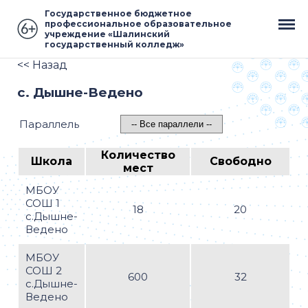
Государственное бюджетное
профессиональное образовательное
учреждение «Шалинский
государственный колледж»
<< Назад
с. Дышне-Ведено
Параллель
Количество
Школа
Свободно
мест
МБОУ
СОШ 1
18
20
с.Дышне-
Ведено
МБОУ
СОШ 2
600
32
с.Дышне-
Ведено