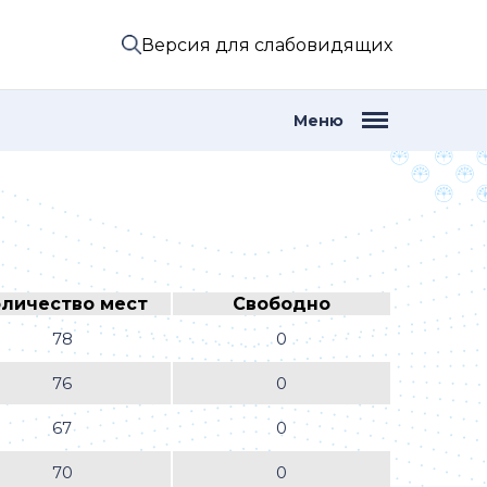
Версия для слабовидящих
Меню
личество мест
Свободно
78
0
76
0
67
0
70
0